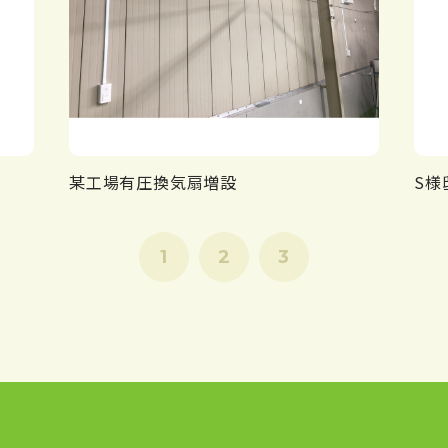
某工場有圧換気扇増設
S様
1
2
3