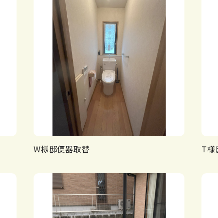
W様邸便器取替
T様